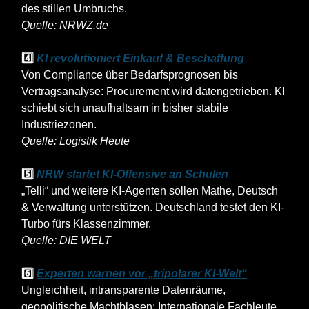
des stillen Umbruchs.
Quelle: NRWZ.de
4️⃣
KI revolutioniert Einkauf & Beschaffung
Von Compliance über Bedarfsprognosen bis
Vertragsanalyse: Procurement wird datengetrieben. KI
schiebt sich unaufhaltsam in bisher stabile
Industriezonen.
Quelle: Logistik Heute
5️⃣
NRW startet KI-Offensive an Schulen
„Telli“ und weitere KI-Agenten sollen Mathe, Deutsch
& Verwaltung unterstützen. Deutschland testet den KI-
Turbo fürs Klassenzimmer.
Quelle: DIE WELT
6️⃣
Experten warnen vor „tripolarer KI-Welt“
Ungleichheit, intransparente Datenräume,
geopolitische Machtblasen: Internationale Fachleute