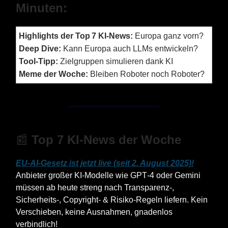
Minuten:
Highlights der Top 7 KI‑News:
Europa ganz vorn?
Deep Dive:
Kann Europa auch LLMs entwickeln?
Tool-Tipp:
Zielgruppen simulieren dank KI
Meme der Woche:
Bleiben Roboter noch Roboter?
📰
Top 7 KI-News der Woche
EU‑AI‑Gesetz ist jetzt live (seit 2. August 2025)!
Anbieter großer KI‑Modelle wie GPT‑4 oder Gemini
müssen ab heute streng nach Transparenz-,
Sicherheits-, Copyright- & Risiko-Regeln liefern. Kein
Verschieben, keine Ausnahmen, gnadenlos
verbindlich!