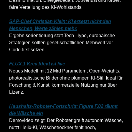
Desinformation, Energiebedarf, Jobverlust und fordert
faire Verteilung des KI-Wohlstands.
SAP‑Chef Christian Klein: KI ersetzt nicht den
Menschen, Werte zählen mehr.
Ergebnisorientierung statt Tech‑Hype, europäische
Strategien sollten gesellschaftlichen Mehrwert vor
Code-first setzen.
FLUX.1 Krea [dev] ist live
Neues Modell mit 12 Mrd Parametern, Open‑Weights,
photorealistische Bilder ohne plumpen KI‑Stil. Ideal für
Forschung & Kunst, kommerzielle Nutzung nur über
Lizenz.
Haushalts‑Roboter-Fortschritt: Figure F.02 räumt
die Wäsche ein
Demovideo zeigt: Der Roboter greift autonom Wäsche,
nutzt Helix‑KI, Wäschetrockner fehlt noch,