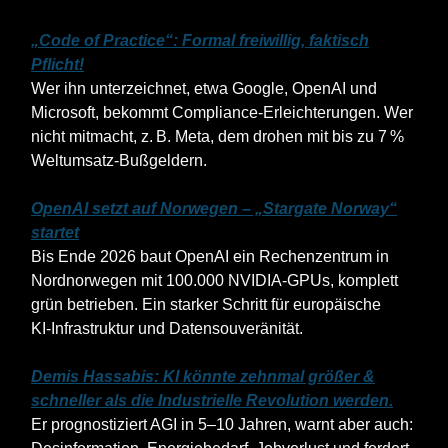
„Code of Practice“: Formal freiwillig, faktisch
Pflicht!
Wer ihn unterzeichnet, etwa Google, OpenAI und
Microsoft, bekommt Compliance-Erleichterungen. Wer
nicht mitmacht, z. B. Meta, dem drohen mit bis zu 7 %
Weltumsatz‑Bußgeldern.
OpenAI setzt auf Norwegen – „Stargate Norway“
startet
Bis Ende 2026 baut OpenAI ein Rechenzentrum in
Nordnorwegen mit 100.000 NVIDIA‑GPUs, komplett
grün betrieben. Ein starker Schritt für europäische
KI‑Infrastruktur und Datensouveränität.
Demis Hassabis: KI könnte zehnmal größer &
schneller als die Industrielle Revolution werden.
Er prognostiziert AGI in 5–10 Jahren, warnt aber auch: