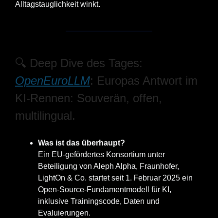
Alltagstauglichkeit winkt.
🔍 Deep Dive des Tages:
OpenEuroLLM
: Europas Antwort im
KI-Rennen: Souverän, offen,
multilingual.
Was ist das überhaupt?
Ein EU-gefördertes Konsortium unter
Beteiligung von Aleph Alpha, Fraunhofer,
LightOn & Co. startet seit 1. Februar 2025 ein
Open‑Source-Fundamentmodell für KI,
inklusive Trainingscode, Daten und
Evaluierungen.