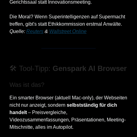
Gerichtssaal statt Innovationsmeeting.
Die Moral? Wenn Superintelligenzen auf Supermacht
treffen, gibt's statt Ethikkommission erstmal Anwälte.
Quelle:
Reuters
&
Wallstreet Online
🛠️ Tool-Tipp:
Genspark AI Browser
Was ist das?
Ein smarter Browser (aktuell Mac-only), der Webseiten
nicht nur anzeigt, sondern
selbstständig für dich
handelt
– Preisvergleiche,
Videozusammenfassungen, Präsentationen, Meeting-
Mitschnitte, alles im Autopilot.