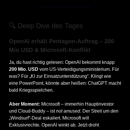
🔍 Deep Dive des Tages
OpenAI erhält Pentagon‑Auftrag – 200
Mio USD & Microsoft‑Konflikt
Ja, du hast richtig gelesen: OpenAI bekommt knapp
200 Mio. USD
vom US-Verteidigungsministerium. Für
was? Für „KI zur Einsatzunterstützung“. Klingt wie
eine PowerPoint, könnte aber heißen: ChatGPT macht
bald Kriegsspielchen.
Aber Moment:
Microsoft – immerhin Hauptinvestor
und Cloud-Buddy – ist
not amused
. Der Streit um den
„Windsurf“-Deal eskaliert. Microsoft will
Exklusivrechte. OpenAI winkt ab. Jetzt droht