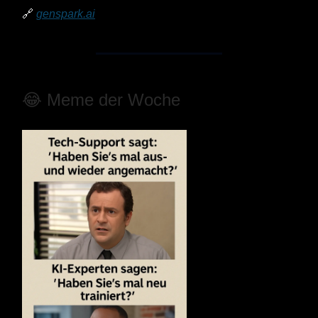
🔗
genspark.ai
😂 Meme der Woche