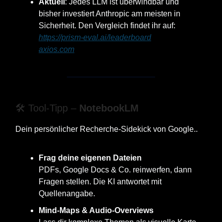
Aktuell
: Jedes LLM ist überwindbar und
bisher investiert Anthropic am meisten in
Sicherheit. Den Vergleich findet ihr auf:
https://prism-eval.ai/leaderboard
axios.com
🛠️ Tool-Tipp –
NotebookLM
Dein persönlicher Recherche-Sidekick von Google..
Frag deine eigenen Dateien
PDFs, Google Docs & Co. reinwerfen, dann
Fragen stellen. Die KI antwortet mit
Quellenangabe.
Mind-Maps & Audio-Overviews