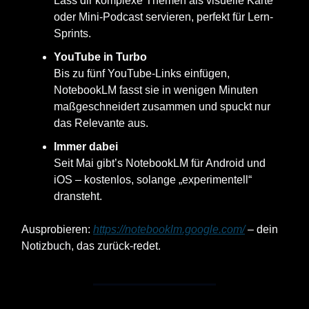
Lass dir komplexe Themen als visuelle Karte
oder Mini-Podcast servieren, perfekt für Lern-
Sprints.
YouTube in Turbo
Bis zu fünf YouTube-Links einfügen,
NotebookLM fasst sie in wenigen Minuten
maß­geschneidert zusammen und spuckt nur
das Relevante aus.
Immer dabei
Seit Mai gibt’s NotebookLM für Android und
iOS – kostenlos, solange „experimentell“
dransteht.
Ausprobieren:
https://notebooklm.google.com/
– dein
Notizbuch, das zurück-redet.