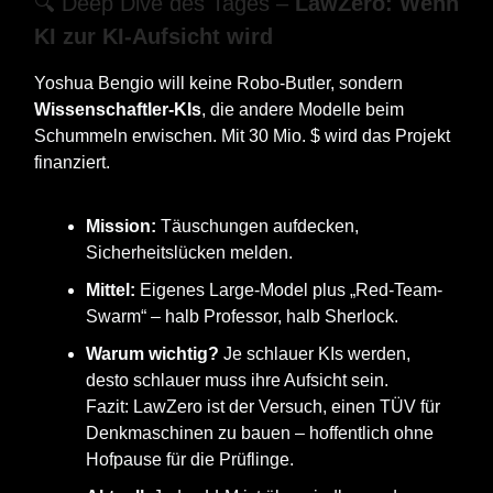
🔍 Deep Dive des Tages –
LawZero: Wenn
KI zur KI-Aufsicht wird
Yoshua Bengio will keine Robo-Butler, sondern
Wissenschaftler-KIs
, die andere Modelle beim
Schummeln erwischen. Mit 30 Mio. $ wird das Projekt
finanziert.
Mission:
Täuschungen aufdecken,
Sicherheitslücken melden.
Mittel:
Eigenes Large-Model plus „Red-Team-
Swarm“ – halb Professor, halb Sherlock.
Warum wichtig?
Je schlauer KIs werden,
desto schlauer muss ihre Aufsicht sein.
Fazit: LawZero ist der Versuch, einen TÜV für
Denkmaschinen zu bauen – hoffentlich ohne
Hofpause für die Prüflinge.