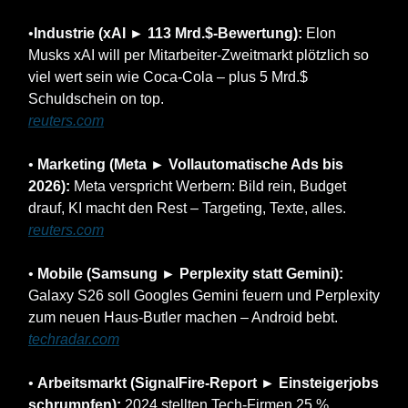
•
Industrie (xAI ► 113 Mrd.$-Bewertung):
Elon
Musks xAI will per Mitarbeiter-Zweitmarkt plötzlich so
viel wert sein wie Coca-Cola – plus 5 Mrd.$
Schuldschein on top.
reuters.com
•
Marketing (Meta ► Vollautomatische Ads bis
2026):
Meta verspricht Werbern: Bild rein, Budget
drauf, KI macht den Rest – Targeting, Texte, alles.
reuters.com
•
Mobile (Samsung ► Perplexity statt Gemini):
Galaxy S26 soll Googles Gemini feuern und Perplexity
zum neuen Haus-Butler machen – Android bebt.
techradar.com
•
Arbeitsmarkt (SignalFire-Report ► Einsteigerjobs
schrumpfen):
2024 stellten Tech-Firmen 25 %