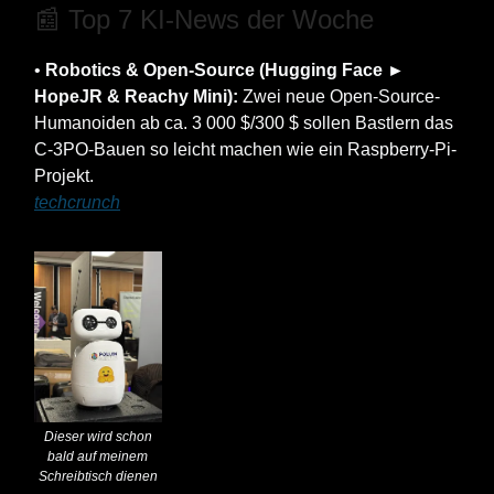
📰 Top 7 KI-News der Woche
•
Robotics & Open-Source (Hugging Face ►
HopeJR & Reachy Mini):
Zwei neue Open-Source-
Humanoiden ab ca. 3 000 $/300 $ sollen Bastlern das
C-3PO-Bauen so leicht machen wie ein Raspberry-Pi-
Projekt.
techcrunch
Dieser wird schon
bald auf meinem
Schreibtisch dienen