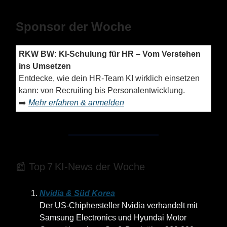
Sponsor der Woche
RKW BW: KI-Schulung für HR – Vom Verstehen
ins Umsetzen
Entdecke, wie dein HR-Team KI wirklich einsetzen
kann: von Recruiting bis Personalentwicklung.
➡️
Mehr erfahren & anmelden
📰 Top 7 KI‑News der Woche
Nvidia & Süd Korea
Der US‑Chiphersteller Nvidia verhandelt mit
Samsung Electronics und Hyundai Motor