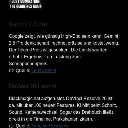
Gemini 2.5 Pro
Google zeigt, wie günstig High-End sein kann. Gemini
2.5 Pro denkt scharf, rechnet präzise und kostet wenig.
Der Token-Preis ist gesunken. Die Limits wurden
erhöht. Ergebnis: Top-Leistung zum
Schnäppchenpreis.
👉 Quelle:
TechCrunch
DaVinci 20 Launch
Blackmagic hat aufgerüstet. DaVinci Resolve 20 ist
da. Mit über 100 neuen Features. KI hilft beim Schnitt,
Sound, Kamerawechsel. Sogar das Drehbuch fließt
direkt in die Timeline. Praktikanten zittern.
👉 Quelle:
Imaging Resource