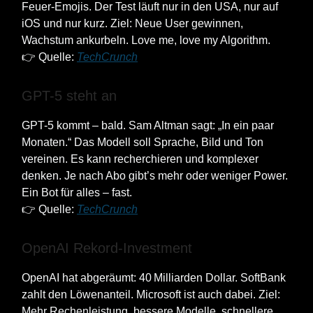
Feuer-Emojis. Der Test läuft nur in den USA, nur auf
iOS und nur kurz. Ziel: Neue User gewinnen,
Wachstum ankurbeln. Love me, love my Algorithm.
👉 Quelle:
TechCrunch
GPT-5 steht an
GPT-5 kommt – bald. Sam Altman sagt: „In ein paar
Monaten.“ Das Modell soll Sprache, Bild und Ton
vereinen. Es kann recherchieren und komplexer
denken. Je nach Abo gibt’s mehr oder weniger Power.
Ein Bot für alles – fast.
👉 Quelle:
TechCrunch
OpenAI Rekord-Investment
OpenAI hat abgeräumt: 40 Milliarden Dollar. SoftBank
zahlt den Löwenanteil. Microsoft ist auch dabei. Ziel:
Mehr Rechenleistung, bessere Modelle, schnellere