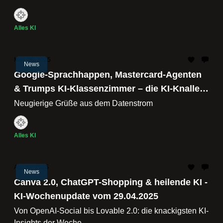
Alles KI
May 06, 2025
News
Google-Sprachhappen, Mastercard-Agenten
& Trumps KI-Klassenzimmer – die KI-Knaller
der Woche
Neugierige Grüße aus dem Datenstrom
Alles KI
Apr 29, 2025
News
Canva 2.0, ChatGPT-Shopping & heilende KI -
KI-Wochenupdate vom 29.04.2025
Von OpenAI-Social bis Lovable 2.0: die knackigsten KI-
Insights der Woche