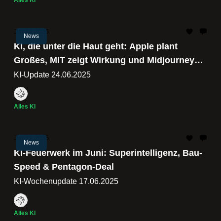
Alles KI
Jun 24, 2025
News
KI, die unter die Haut geht: Apple plant
Großes, MIT zeigt Wirkung und Midjourney
lässt Bilder tanzen
KI-Update 24.06.2025
Alles KI
Jun 17, 2025
News
KI‐Feuerwerk im Juni: Superintelligenz, Bau‐
Speed & Pentagon‐Deal
KI-Wochenupdate 17.06.2025
Alles KI