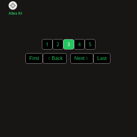
Alles KI
1
2
3
4
5
First
Back
Next
Last