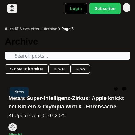
Login
Subscribe
Alles-KI Newsletter
Archive
Page 3
Archive
Wie starte ich mit KI
How to
News
Jul 01, 2025
News
Meta’s Super‐Intelligenz‐Zirkus: Apple knickt
bei Siri ein & Olympia wird KI‐Ehrensache
KI-Update vom 01.07.2025